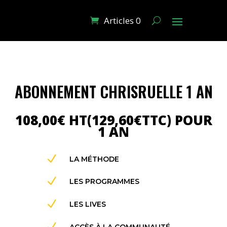
Articles 0
ABONNEMENT CHRISRUELLE 1 AN
108,00
€
HT(
129,60
€
TTC)
POUR
1 AN
N
LA MÉTHODE
N
LES PROGRAMMES
N
LES LIVES
N