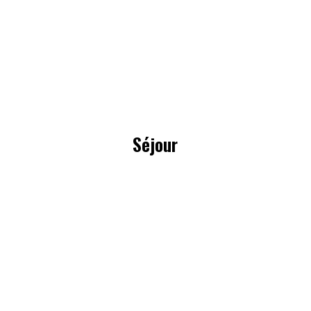
Cliquez-ici
Séjour
Vous souhaitez prendre soin de vous, vous ressourcer
et booster vos potentiels?
Découvrez les séjours:
Cliquez-ici