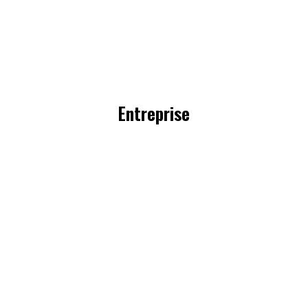
Entreprise
Sport & Bien-
être
en
Entreprise