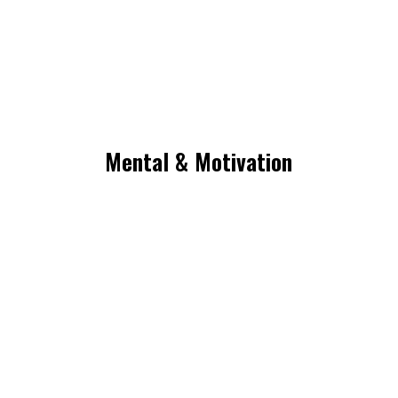
Mental & Motivation
Retrouvez toute votre énergie et la force de votre
force mental.
Pour vous accompagner, découvrez la méthode
ChrisRuelle:
(conférence / programmes/ stages / coaching/
l’expérience pour les entreprises)