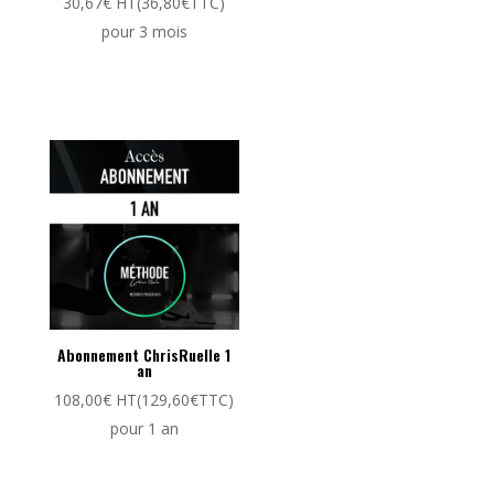
30,67
€
HT(
36,80
€
TTC)
pour 3 mois
Abonnement ChrisRuelle 1
an
108,00
€
HT(
129,60
€
TTC)
pour 1 an