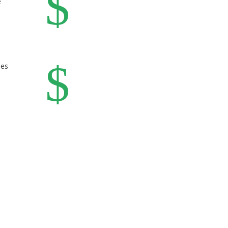
$
e
$
ses