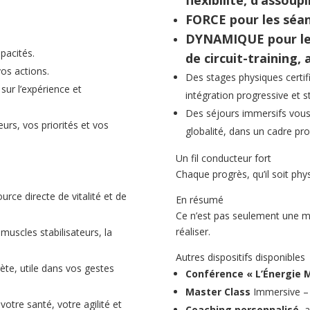
flexibilité, d’assou
FORCE pour les séa
DYNAMIQUE pour les
pacités.
de circuit-training, 
os actions.
Des stages physiques certifi
sur l’expérience et
intégration progressive et 
Des séjours immersifs vous 
urs, vos priorités et vos
globalité, dans un cadre pro
Un fil conducteur fort
Chaque progrès, qu’il soit phy
urce directe de vitalité et de
En résumé
Ce n’est pas seulement une m
réaliser.
muscles stabilisateurs, la
Autres dispositifs disponibles
ète, utile dans vos gestes
Conférence « L’Énergie 
Master Class
Immersive – 
otre santé, votre agilité et
Coaching personnalisé
, 