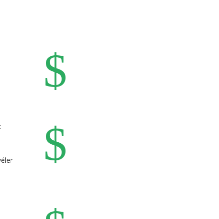
$
$
:
éler
s