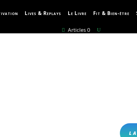
ivation
Lives & Replays
Le Livre
Fit & Bien-être
Articles 0
E
térieur
L